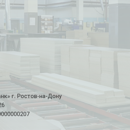
к» г. Ростов-на-Дону
26
0000000207