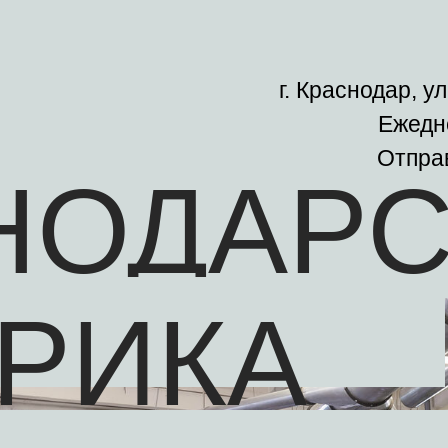
г. Краснодар, у
Ежедне
Отправ
НОДАР
РИКА